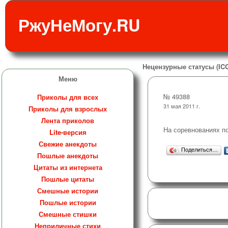
РжуНеМогу.RU
Нецензурные статусы (ICQ
Меню
№ 49388
Приколы для всех
31 мая 2011 г.
Приколы для взрослых
Лента приколов
На соревнованиях по
Lite-версия
Свежие анекдоты
Поделиться…
Пошлые анекдоты
Цитаты из интернета
Пошлые цитаты
Смешные истории
Пошлые истории
Смешные стишки
Неприличные стихи