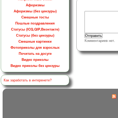
Афоризмы
Афоризмы (без цензуры)
Смешные тосты
Пошлые поздравления
Статусы (ICQ,QIP,Вконтакте)
Статусы (без цензуры)
Комментариев нет.
Смешные картинки
Фотоприколы для взрослых
Почитать на досуге
Видео приколы
Видео приколы без цензуры
Как заработать в интеренете?