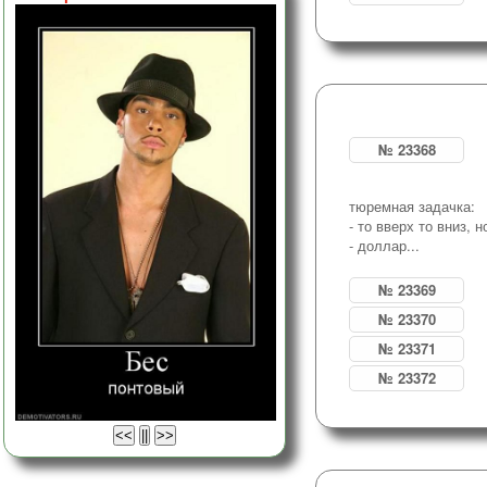
№ 23368
тюремная задачка:
- то вверх то вниз,
- доллар...
№ 23369
№ 23370
№ 23371
№ 23372