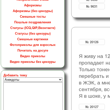
Афоризмы
№ 9631
Афоризмы (без цензуры)
Смешные тосты
Пошлые поздравления
Статусы (ICQ,QIP,Вконтакте)
Статусы (без цензуры)
Смешные картинки
№ 20126
Фотоприколы для взрослых
Почитать на досуге
Я живу на 12
Видео приколы
пропадает н
Видео приколы без цензуры
Только тонен
перебрать и
Добавить тему
в ЖЭК, а мне
сентября, вс
Я в шоке, у 
№ 20127