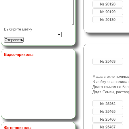
№ 20128
№ 20129
№ 20130
Выбирите метку
Видео-приколы
№ 25463
Маша в окне полива
В лейку она налила 
Долго кричал на бал
Дядя Семен, раствор
№ 25464
№ 25465
№ 25466
№ 25467
Фото-приколы