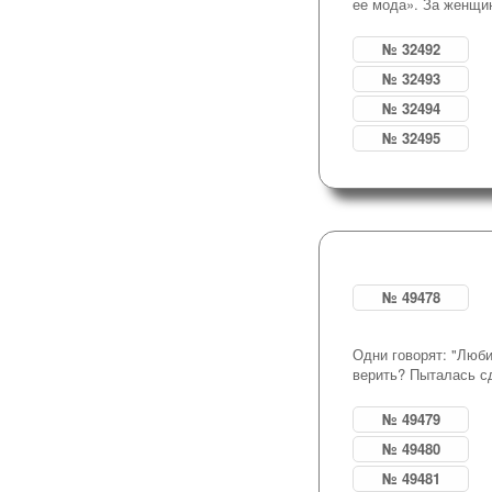
ее мода». За женщи
№ 32492
№ 32493
№ 32494
№ 32495
№ 49478
Одни говорят: "Любиш
верить? Пыталась сд
№ 49479
№ 49480
№ 49481