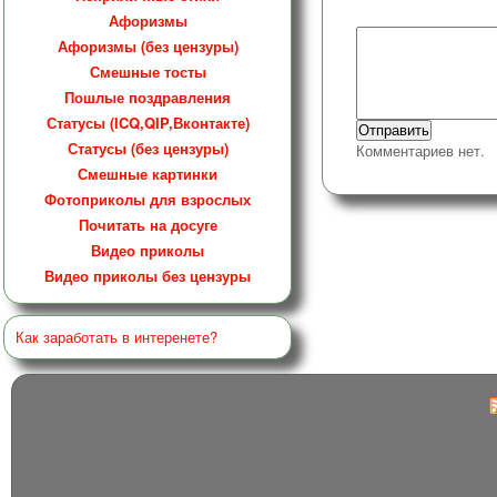
Афоризмы
Афоризмы (без цензуры)
Смешные тосты
Пошлые поздравления
Статусы (ICQ,QIP,Вконтакте)
Статусы (без цензуры)
Комментариев нет.
Смешные картинки
Фотоприколы для взрослых
Почитать на досуге
Видео приколы
Видео приколы без цензуры
Как заработать в интеренете?