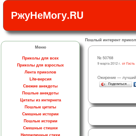
РжуНеМогу.RU
Пошлый интерент прикол 
Меню
№ 50768
Приколы для всех
9 марта 2012 г.
от Гость
Приколы для взрослых
Лента приколов
Ожирение — лучший 
Lite-версия
Поделиться…
Свежие анекдоты
Пошлые анекдоты
Цитаты из интернета
Пошлые цитаты
Смешные истории
Пошлые истории
Смешные стишки
Неприличные стихи