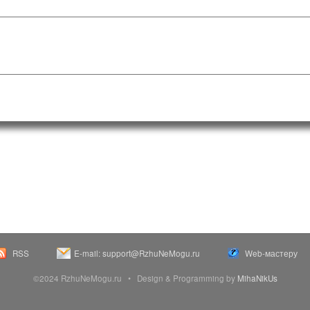
RSS
E-mail: support@RzhuNeMogu.ru
Web-мастеру
©2024 RzhuNeMogu.ru • Design & Programming by
MihaNikUs